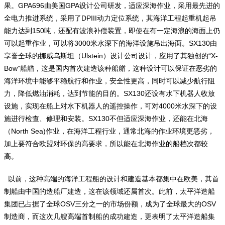
果。GPA696由美国GPA设计公司研发，适应深海作业，采用最先进的
全电力推进系统，采用了DPIII动力定位系统，其海洋工程起重机起吊
能力达到150吨，还配有波浪补偿装置，即使在有一定海浪的海面上仍
可以起重作业，可以将3000米水深下的海洋设施吊出海面。SX130由
享誉全球的挪威乌斯坦（Ulstein）设计公司设计，应用了其独创的“X-
Bow”船艏，这是国内首次建造该种船艏，这种设计可以保证在恶劣的
海洋环境中能够平稳航行和作业，安全性更高，同时可以减少航行阻
力，降低燃油消耗，达到节能的目的。SX130还设有水下机器人收放
设施，实现在船上对水下机器人的遥控操作，可对4000米水深下的设
施进行检查、修理和安装。SX130不但适应深海作业，还能在北海
（North Sea)作业，在海洋工程行业，通常北海的作业环境更恶劣，
加上要符合欧盟对环保的高要求，所以能在北海作业的船档次都较
高。
以前，这种高端的海洋工程船的设计和建造基本都集中在欧美，其首
制船由中国的造船厂建造，这在该领域还属首次。此前，太平洋造船
集团已占据了全球OSV三分之一的市场份额，成为了全球最大的OSV
制造商，而这次几艘高端首制船的成功建造，更表明了太平洋造船集