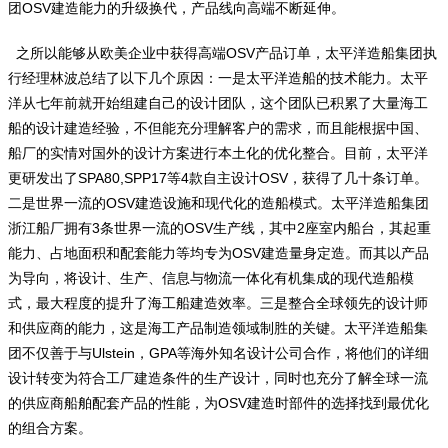
团OSV建造能力的升级换代，产品线向高端不断延伸。
之所以能够从欧美企业中获得高端OSV产品订单，太平洋造船集团执
行经理林波总结了以下几个原因：一是太平洋造船的技术能力。太平
洋从七年前就开始组建自己的设计团队，这个团队已积累了大量海工
船的设计建造经验，不但能充分理解客户的需求，而且能根据中国、
船厂的实情对国外的设计方案进行本土化的优化整合。目前，太平洋
更研发出了SPA80,SPP17等4款自主设计OSV，获得了几十条订单。
二是世界一流的OSV建造设施和现代化的造船模式。太平洋造船集团
浙江船厂拥有3条世界一流的OSV生产线，其中2座室内船台，其起重
能力、占地面积和配套能力等均专为OSV建造量身定造。而其以产品
为导向，将设计、生产、信息与物流一体化有机集成的现代造船模
式，最大程度的提升了海工船建造效率。三是整合全球领先的设计师
和供应商的能力，这是海工产品制造领域制胜的关键。太平洋造船集
团不仅善于与Ulstein，GPA等海外知名设计公司合作，将他们的详细
设计转变为符合工厂建造条件的生产设计，同时也充分了解全球一流
的供应商船舶配套产品的性能，为OSV建造时部件的选择找到最优化
的组合方案。