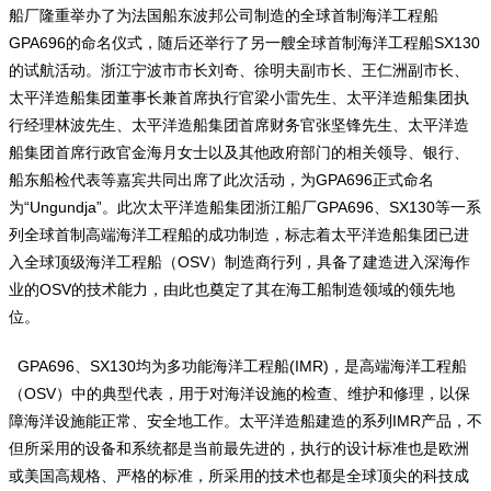
船厂隆重举办了为法国船东波邦公司制造的全球首制海洋工程船
GPA696的命名仪式，随后还举行了另一艘全球首制海洋工程船SX130
的试航活动。浙江宁波市市长刘奇、徐明夫副市长、王仁洲副市长、
太平洋造船集团董事长兼首席执行官梁小雷先生、太平洋造船集团执
行经理林波先生、太平洋造船集团首席财务官张坚锋先生、太平洋造
船集团首席行政官金海月女士以及其他政府部门的相关领导、银行、
船东船检代表等嘉宾共同出席了此次活动，为GPA696正式命名
为“Ungundja”。此次太平洋造船集团浙江船厂GPA696、SX130等一系
列全球首制高端海洋工程船的成功制造，标志着太平洋造船集团已进
入全球顶级海洋工程船（OSV）制造商行列，具备了建造进入深海作
业的OSV的技术能力，由此也奠定了其在海工船制造领域的领先地
位。
GPA696、SX130均为多功能海洋工程船(IMR)，是高端海洋工程船
（OSV）中的典型代表，用于对海洋设施的检查、维护和修理，以保
障海洋设施能正常、安全地工作。太平洋造船建造的系列IMR产品，不
但所采用的设备和系统都是当前最先进的，执行的设计标准也是欧洲
或美国高规格、严格的标准，所采用的技术也都是全球顶尖的科技成