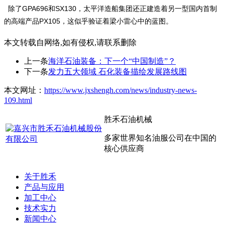
除了GPA696和SX130，太平洋造船集团还正建造着另一型国内首制
的高端产品PX105，这似乎验证着梁小雷心中的蓝图。
本文转载自网络,如有侵权,请联系删除
上一条
海洋石油装备：下一个“中国制造”？
下一条
发力五大领域 石化装备描绘发展路线图
本文网址：
https://www.jxshengh.com/news/industry-news-
109.html
胜禾石油机械
多家世界知名油服公司在中国的
核心供应商
关于胜禾
产品与应用
加工中心
技术实力
新闻中心