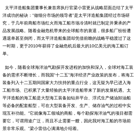
太平洋造船集团董事长兼首席执行官梁小雷更从战略层面总结了太平
洋成功的秘诀：“做细分市场的领导者”是太平洋造船集团经过市场研
究，于几年前商船市场红火而海工船市场冷清时就已制定并秉承的产
品发展战略。随着金融危机带来的全球船市的衰退，很多船厂纷纷遭
遇退单甚至倒闭，而太平洋造船集团却凭借前瞻的战略平稳渡过了这
一时期，更于2010年获得了金融危机后最大的10亿美元的海工船订
单。
如今，随着全球海洋油气勘探开发进程的加快和深入，全球对海工装
备的需求不断增长，而我国“十二五”海洋经济产业政策的发布，将海工
装备列入十二五期间国家大力扶持的重点行业，这无疑为早已进入海
工船市场、已积累了大量经验的太平洋造船带来了新的发展机遇。太
平洋造船的海工船是大型海工装备如钻井平台、浮式生产储油卸油船
等必备的配套船型，可在大型装备开发、生产、储存油气的过程中实
现互补功能。“它就像海工领域的商船，每个勘探海洋油气的项目都需
要它，可谓用途广泛，而且不止需要一艘，因此我对海工船的市场前
景非常乐观。”梁小雷信心满满地介绍着。