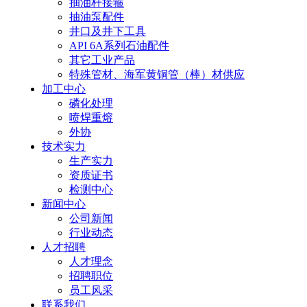
抽油杆接箍
抽油泵配件
井口及井下工具
API 6A系列石油配件
其它工业产品
特殊管材、海军黄铜管（棒）材供应
加工中心
磷化处理
喷焊重熔
外协
技术实力
生产实力
资质证书
检测中心
新闻中心
公司新闻
行业动态
人才招聘
人才理念
招聘职位
员工风采
联系我们