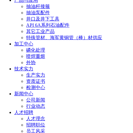
产品与应用
抽油杆接箍
抽油泵配件
井口及井下工具
API 6A系列石油配件
其它工业产品
特殊管材、海军黄铜管（棒）材供应
加工中心
磷化处理
喷焊重熔
外协
技术实力
生产实力
资质证书
检测中心
新闻中心
公司新闻
行业动态
人才招聘
人才理念
招聘职位
员工风采