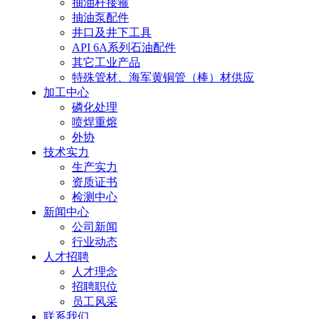
抽油杆接箍
抽油泵配件
井口及井下工具
API 6A系列石油配件
其它工业产品
特殊管材、海军黄铜管（棒）材供应
加工中心
磷化处理
喷焊重熔
外协
技术实力
生产实力
资质证书
检测中心
新闻中心
公司新闻
行业动态
人才招聘
人才理念
招聘职位
员工风采
联系我们