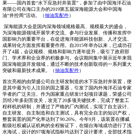
果——国内首套“水下应急封井装置”，参加了由中国海洋石油
有限公司在海口主办的2019第五届深海能源大会和中国海
油“井控周”活动。（
抽油泵配件
）
深海能源大会是国内深海领域规格最高、规模最大的盛会，
为深海能源领域开展学术交流、参与行业发展、传播和发挥中
国影响力的重要平台，在促进海洋能源科技创新、人才交流、
成果转化方面发挥着重要作用。自2015年举办以来，已成功召
开了4届，会议规模、规格和影响力逐年提升，吸引了政府部
门、学术界和企业界的积极参与。会议期间集中展示近年来我
国深海能源开发领域，通过不断的技术创新取得的一系列重大
突破和最新技术成果。（
抽油泵配件
）
首次亮相的由荣盛公司自主研发制造的水下应急封井装置，便
是其中最为引人注目的国之重器，引发了国内外海洋石油专家
学者的广泛关注。作为国家重点研发计划项目课题，荣盛公司
历经2年多刻苦攻关，攻克了20多项关键技术，完成了整套工
程样机的研制，并通过了严格的厂内测试，实现了自主设计、
自主研发、自主制造和自主测试，具有完全自主的知识产权，
整套装置的国产化率达到了90.26%。今年9月，该装置在挪威
船级社权威认证机构的全程验证下，在烟台海域成功进行了浅
水海试，设计的97项海试指标均达到了设计要求，全部技术指