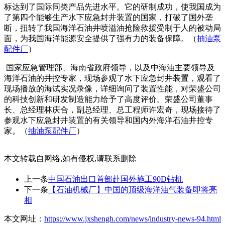
标达到了国际同类产品先进水平。它的研制成功，使我国成为
了第四个能够生产水下应急封井装置的国家，打破了国外垄
断，扭转了我国海洋石油井喷溢油抢险救援受制于人的被动局
面，为我国海洋能源安全提供了强有力的装备保障。（
抽油泵
配件厂
）
国家应急管理部、海南省政府领导，以及中海油主要领导及
海洋石油的井控专家，现场参观了水下应急封井装置，观看了
现场播放的海试实况录像，详细询问了装置性能，对荣盛公司
的科技创新和研发制造能力给予了高度评价。荣盛公司董事
长、总经理林庆合，副总经理、总工程师许宏奇，现场接待了
参观水下应急封井装置的有关领导和国内外海洋石油井控专
家。（
抽油泵配件厂
）
本文转载自网络,如有侵权,请联系删除
上一条
中国石油出口首部赴国外施工90D钻机
下一条
【石油机械厂】中国的顶级海洋油气装备即将亮
相
本文网址：
https://www.jxshengh.com/news/industry-news-94.html