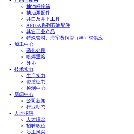
产品与应用
抽油杆接箍
抽油泵配件
井口及井下工具
API 6A系列石油配件
其它工业产品
特殊管材、海军黄铜管（棒）材供应
加工中心
磷化处理
喷焊重熔
外协
技术实力
生产实力
资质证书
检测中心
新闻中心
公司新闻
行业动态
人才招聘
人才理念
招聘职位
员工风采