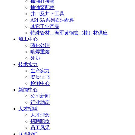
抽油杆接箍
抽油泵配件
井口及井下工具
API 6A系列石油配件
其它工业产品
特殊管材、海军黄铜管（棒）材供应
加工中心
磷化处理
喷焊重熔
外协
技术实力
生产实力
资质证书
检测中心
新闻中心
公司新闻
行业动态
人才招聘
人才理念
招聘职位
员工风采
联系我们