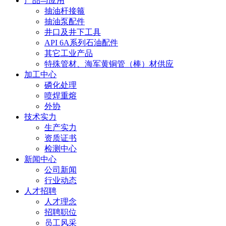
产品与应用
抽油杆接箍
抽油泵配件
井口及井下工具
API 6A系列石油配件
其它工业产品
特殊管材、海军黄铜管（棒）材供应
加工中心
磷化处理
喷焊重熔
外协
技术实力
生产实力
资质证书
检测中心
新闻中心
公司新闻
行业动态
人才招聘
人才理念
招聘职位
员工风采