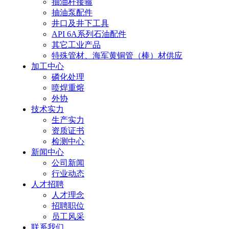
抽油杆接箍
抽油泵配件
井口及井下工具
API 6A系列石油配件
其它工业产品
特殊管材、海军黄铜管（棒）材供应
加工中心
磷化处理
喷焊重熔
外协
技术实力
生产实力
资质证书
检测中心
新闻中心
公司新闻
行业动态
人才招聘
人才理念
招聘职位
员工风采
联系我们