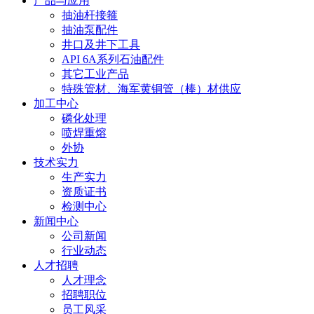
产品与应用
抽油杆接箍
抽油泵配件
井口及井下工具
API 6A系列石油配件
其它工业产品
特殊管材、海军黄铜管（棒）材供应
加工中心
磷化处理
喷焊重熔
外协
技术实力
生产实力
资质证书
检测中心
新闻中心
公司新闻
行业动态
人才招聘
人才理念
招聘职位
员工风采