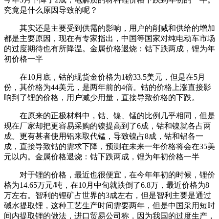
究竟是什么原因导致的呢？
其实还是主要受到供需的影响，用户的削减和供给的增加
都是主要原因，现在有专家指出，中国等国家对纯电动车市场
的过度期待也有所降温。金属价格退烧：钴下跌两成，锂为年
初价格一半
在10月底，钴的现货金价格为1磅33.5美元，但是在5月
份，其价格为44美元，是两年前的4倍。钴的价格上涨直接影
响到了锂的价格，用户减少用量，直接导致价格的下跌。
在原来的正极材料中，钴、镍、锰的比例几乎相同，但是
现在厂家却把更容易采购的镍提高到了6成，钴和镍就各占两
成。更有甚者使用铝来取代锰，导致镍占8成，钴和铝各一
成，直接导致钴的需求下降，预测在未来一年价格将会在35美
元以内。金属价格退烧：钴下跌两成，锂为年初价格一半
对于锂的价格，最近也很便宜，在今年年初的时候，锂价
格为14.65万元/吨，在10月中旬就跌倒了6.8万，最近价格为8
万左右。智利的锂矿占世界的3成左右，但是智利主要是通过
碱水提取锂，这种工艺生产时间需要两年，但是中国采用短时
间内提取锂的做法，进口贸易公司称，因为我国的过度生产，