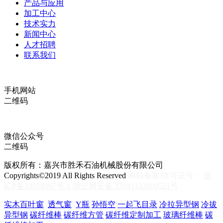
产品与应用
加工中心
技术实力
新闻中心
人才招聘
联系我们
手机网站
二维码
微信公众号
二维码
版权所有：嘉兴市胜禾石油机械股份有限公司
Copyrights©2019 All Rights Reserved
网站备案/许可证号：
浙
ICP备19028997号-1
浙公网安备 33041102000521号
实木百叶窗
透气窗
Y瓶
孙悟空
一起飞目录
冷拉异型钢
冷拔
异型钢
碳纤维棒
碳纤维方管
碳纤维定制加工
玻璃纤维棒
碳