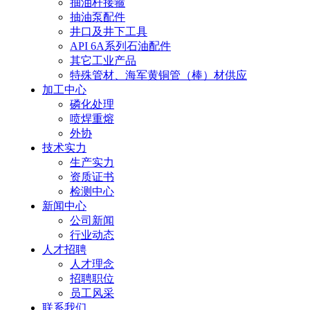
抽油杆接箍
抽油泵配件
井口及井下工具
API 6A系列石油配件
其它工业产品
特殊管材、海军黄铜管（棒）材供应
加工中心
磷化处理
喷焊重熔
外协
技术实力
生产实力
资质证书
检测中心
新闻中心
公司新闻
行业动态
人才招聘
人才理念
招聘职位
员工风采
联系我们