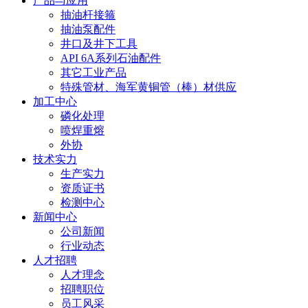
产品与应用
抽油杆接箍
抽油泵配件
井口及井下工具
API 6A系列石油配件
其它工业产品
特殊管材、海军黄铜管（棒）材供应
加工中心
磷化处理
喷焊重熔
外协
技术实力
生产实力
资质证书
检测中心
新闻中心
公司新闻
行业动态
人才招聘
人才理念
招聘职位
员工风采