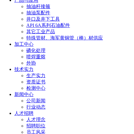
产品与应用
抽油杆接箍
抽油泵配件
井口及井下工具
API 6A系列石油配件
其它工业产品
特殊管材、海军黄铜管（棒）材供应
加工中心
磷化处理
喷焊重熔
外协
技术实力
生产实力
资质证书
检测中心
新闻中心
公司新闻
行业动态
人才招聘
人才理念
招聘职位
员工风采