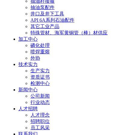
抽油杆接箍
抽油泵配件
井口及井下工具
API 6A系列石油配件
其它工业产品
特殊管材、海军黄铜管（棒）材供应
加工中心
磷化处理
喷焊重熔
外协
技术实力
生产实力
资质证书
检测中心
新闻中心
公司新闻
行业动态
人才招聘
人才理念
招聘职位
员工风采
联系我们