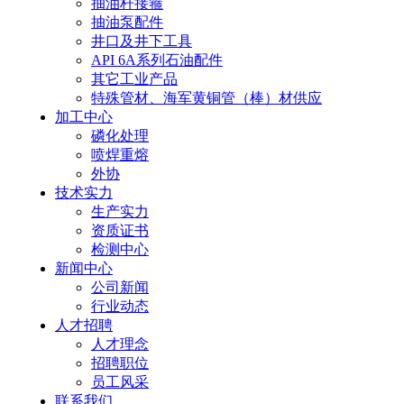
抽油杆接箍
抽油泵配件
井口及井下工具
API 6A系列石油配件
其它工业产品
特殊管材、海军黄铜管（棒）材供应
加工中心
磷化处理
喷焊重熔
外协
技术实力
生产实力
资质证书
检测中心
新闻中心
公司新闻
行业动态
人才招聘
人才理念
招聘职位
员工风采
联系我们