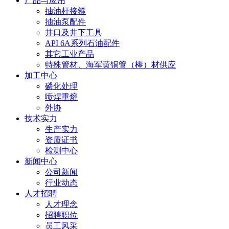
产品与应用
抽油杆接箍
抽油泵配件
井口及井下工具
API 6A系列石油配件
其它工业产品
特殊管材、海军黄铜管（棒）材供应
加工中心
磷化处理
喷焊重熔
外协
技术实力
生产实力
资质证书
检测中心
新闻中心
公司新闻
行业动态
人才招聘
人才理念
招聘职位
员工风采