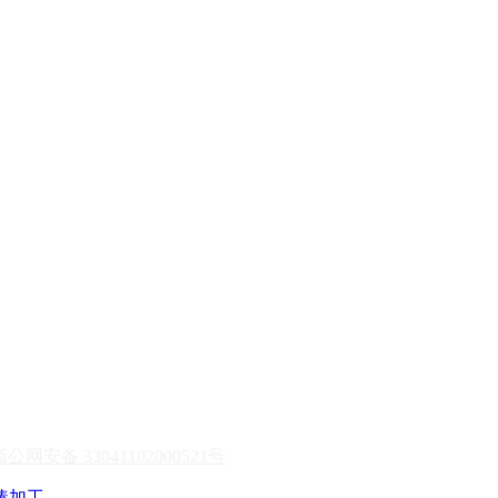
浙公网安备 33041102000521号
棒加工