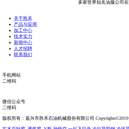
多家世界知名油服公司在
关于胜禾
产品与应用
加工中心
技术实力
新闻中心
人才招聘
联系我们
手机网站
二维码
微信公众号
二维码
版权所有：嘉兴市胜禾石油机械股份有限公司 Copyrights©2019 All Ri
实木百叶窗
透气窗
Y瓶
孙悟空
一起飞目录
冷拉异型钢
冷拔