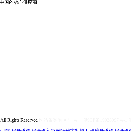
中国的核心供应商
ghts Reserved
网站备案/许可证号：
浙ICP备19028997号-1
异型钢
碳纤维棒
碳纤维方管
碳纤维定制加工
玻璃纤维棒
碳纤维