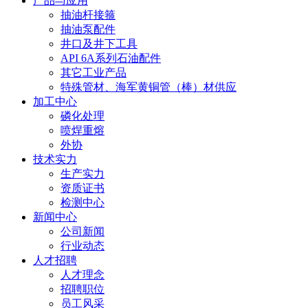
产品与应用
抽油杆接箍
抽油泵配件
井口及井下工具
API 6A系列石油配件
其它工业产品
特殊管材、海军黄铜管（棒）材供应
加工中心
磷化处理
喷焊重熔
外协
技术实力
生产实力
资质证书
检测中心
新闻中心
公司新闻
行业动态
人才招聘
人才理念
招聘职位
员工风采