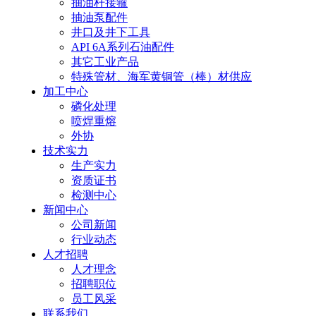
抽油杆接箍
抽油泵配件
井口及井下工具
API 6A系列石油配件
其它工业产品
特殊管材、海军黄铜管（棒）材供应
加工中心
磷化处理
喷焊重熔
外协
技术实力
生产实力
资质证书
检测中心
新闻中心
公司新闻
行业动态
人才招聘
人才理念
招聘职位
员工风采
联系我们