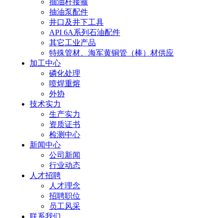
抽油杆接箍
抽油泵配件
井口及井下工具
API 6A系列石油配件
其它工业产品
特殊管材、海军黄铜管（棒）材供应
加工中心
磷化处理
喷焊重熔
外协
技术实力
生产实力
资质证书
检测中心
新闻中心
公司新闻
行业动态
人才招聘
人才理念
招聘职位
员工风采
联系我们