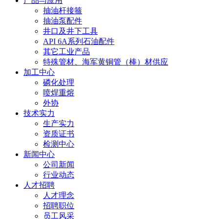
产品与应用
抽油杆接箍
抽油泵配件
井口及井下工具
API 6A系列石油配件
其它工业产品
特殊管材、海军黄铜管（棒）材供应
加工中心
磷化处理
喷焊重熔
外协
技术实力
生产实力
资质证书
检测中心
新闻中心
公司新闻
行业动态
人才招聘
人才理念
招聘职位
员工风采