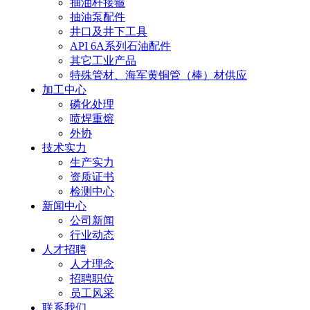
抽油杆接箍
抽油泵配件
井口及井下工具
API 6A系列石油配件
其它工业产品
特殊管材、海军黄铜管（棒）材供应
加工中心
磷化处理
喷焊重熔
外协
技术实力
生产实力
资质证书
检测中心
新闻中心
公司新闻
行业动态
人才招聘
人才理念
招聘职位
员工风采
联系我们