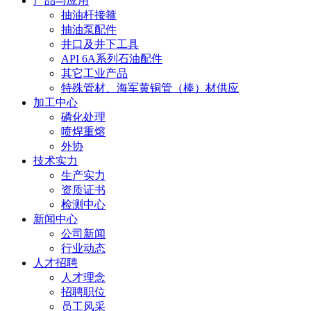
产品与应用
抽油杆接箍
抽油泵配件
井口及井下工具
API 6A系列石油配件
其它工业产品
特殊管材、海军黄铜管（棒）材供应
加工中心
磷化处理
喷焊重熔
外协
技术实力
生产实力
资质证书
检测中心
新闻中心
公司新闻
行业动态
人才招聘
人才理念
招聘职位
员工风采