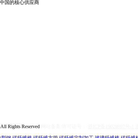
中国的核心供应商
ghts Reserved
网站备案/许可证号：
浙ICP备19028997号-1
异型钢
碳纤维棒
碳纤维方管
碳纤维定制加工
玻璃纤维棒
碳纤维