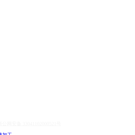
浙公网安备 33041102000521号
棒加工