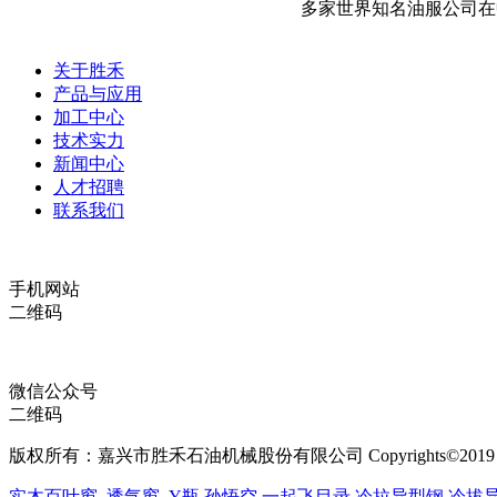
多家世界知名油服公司在
关于胜禾
产品与应用
加工中心
技术实力
新闻中心
人才招聘
联系我们
手机网站
二维码
微信公众号
二维码
版权所有：嘉兴市胜禾石油机械股份有限公司 Copyrights©2019 All Ri
实木百叶窗
透气窗
Y瓶
孙悟空
一起飞目录
冷拉异型钢
冷拔