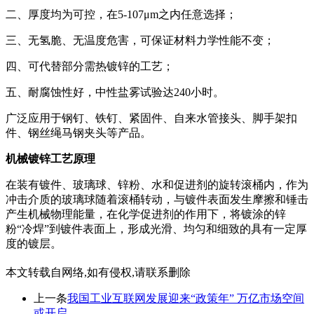
二、厚度均为可控，在5-107μm之内任意选择；
三、无氢脆、无温度危害，可保证材料力学性能不变；
四、可代替部分需热镀锌的工艺；
五、耐腐蚀性好，中性盐雾试验达240小时。
广泛应用于钢钉、铁钉、紧固件、自来水管接头、脚手架扣
件、钢丝绳马钢夹头等产品。
机械镀锌工艺原理
在装有镀件、玻璃球、锌粉、水和促进剂的旋转滚桶内，作为
冲击介质的玻璃球随着滚桶转动，与镀件表面发生摩擦和锤击
产生机械物理能量，在化学促进剂的作用下，将镀涂的锌
粉“冷焊”到镀件表面上，形成光滑、均匀和细致的具有一定厚
度的镀层。
本文转载自网络,如有侵权,请联系删除
上一条
我国工业互联网发展迎来“政策年” 万亿市场空间
或开启