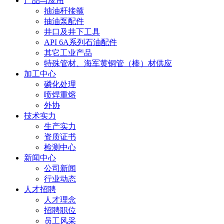
产品与应用
抽油杆接箍
抽油泵配件
井口及井下工具
API 6A系列石油配件
其它工业产品
特殊管材、海军黄铜管（棒）材供应
加工中心
磷化处理
喷焊重熔
外协
技术实力
生产实力
资质证书
检测中心
新闻中心
公司新闻
行业动态
人才招聘
人才理念
招聘职位
员工风采