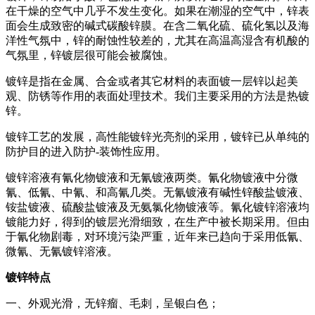
在干燥的空气中几乎不发生变化。如果在潮湿的空气中，锌表
面会生成致密的碱式碳酸锌膜。在含二氧化硫、硫化氢以及海
洋性气氛中，锌的耐蚀性较差的，尤其在高温高湿含有机酸的
气氛里，锌镀层很可能会被腐蚀。
镀锌是指在金属、合金或者其它材料的表面镀一层锌以起美
观、防锈等作用的表面处理技术。我们主要采用的方法是热镀
锌。
镀锌工艺的发展，高性能镀锌光亮剂的采用，镀锌已从单纯的
防护目的进入防护-装饰性应用。
镀锌溶液有氰化物镀液和无氰镀液两类。氰化物镀液中分微
氰、低氰、中氰、和高氰几类。无氰镀液有碱性锌酸盐镀液、
铵盐镀液、硫酸盐镀液及无氨氯化物镀液等。氰化镀锌溶液均
镀能力好，得到的镀层光滑细致，在生产中被长期采用。但由
于氰化物剧毒，对环境污染严重，近年来已趋向于采用低氰、
微氰、无氰镀锌溶液。
镀锌特点
一、外观光滑，无锌瘤、毛刺，呈银白色；