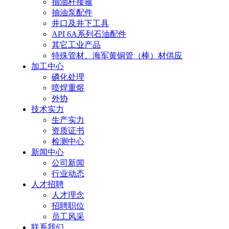
抽油杆接箍
抽油泵配件
井口及井下工具
API 6A系列石油配件
其它工业产品
特殊管材、海军黄铜管（棒）材供应
加工中心
磷化处理
喷焊重熔
外协
技术实力
生产实力
资质证书
检测中心
新闻中心
公司新闻
行业动态
人才招聘
人才理念
招聘职位
员工风采
联系我们