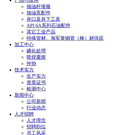
产品与应用
抽油杆接箍
抽油泵配件
井口及井下工具
API 6A系列石油配件
其它工业产品
特殊管材、海军黄铜管（棒）材供应
加工中心
磷化处理
喷焊重熔
外协
技术实力
生产实力
资质证书
检测中心
新闻中心
公司新闻
行业动态
人才招聘
人才理念
招聘职位
员工风采