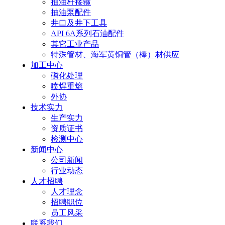
抽油杆接箍
抽油泵配件
井口及井下工具
API 6A系列石油配件
其它工业产品
特殊管材、海军黄铜管（棒）材供应
加工中心
磷化处理
喷焊重熔
外协
技术实力
生产实力
资质证书
检测中心
新闻中心
公司新闻
行业动态
人才招聘
人才理念
招聘职位
员工风采
联系我们