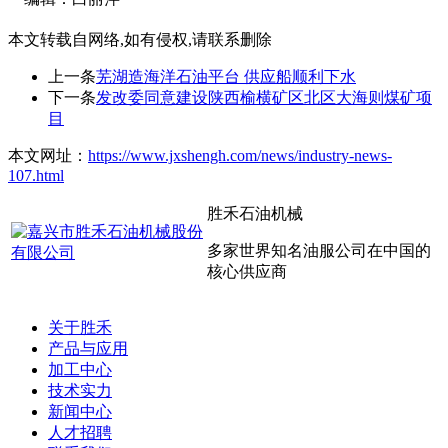
本文转载自网络,如有侵权,请联系删除
上一条
芜湖造海洋石油平台 供应船顺利下水
下一条
发改委同意建设陕西榆横矿区北区大海则煤矿项
目
本文网址：
https://www.jxshengh.com/news/industry-news-
107.html
胜禾石油机械
多家世界知名油服公司在中国的
核心供应商
关于胜禾
产品与应用
加工中心
技术实力
新闻中心
人才招聘