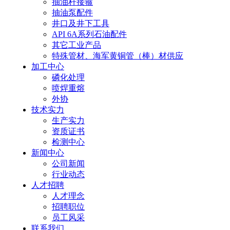
抽油杆接箍
抽油泵配件
井口及井下工具
API 6A系列石油配件
其它工业产品
特殊管材、海军黄铜管（棒）材供应
加工中心
磷化处理
喷焊重熔
外协
技术实力
生产实力
资质证书
检测中心
新闻中心
公司新闻
行业动态
人才招聘
人才理念
招聘职位
员工风采
联系我们