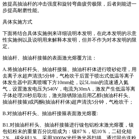
效提高抽油杆的冲击强度和旋转弯曲疲劳极限，后者则能进一
步提高耐磨性能。
具体实施方式
下面将结合具体实施例来详细说明本发明，在此本发明的示意
性实施例以及说明用来解释本发明，但并不作为对本发明的限
定。
抽油杆、抽油杆接箍的表面激光熔覆方法：
A.将抽油杆杆头、抽油杆接箍、抽油杆杆体进行喷砂处理，用
去离子水超声清洗5分钟，气枪吹干后置于喷出式低温等离子
体发生器中距离喷嘴下方10mm处，以5L/min的流速通入氦
气，设置激发电压为540V，电流为30mA，激发产生低温等离
子体处理20秒后取出，激光除锈除油后用乙醇(抽油杆杆头、
抽油杆接箍)或丙酮(抽油杆杆体)超声清洗5分钟，气枪吹干；
B.对抽油杆杆头、抽油杆接箍表面激光熔覆:
B1.对抽油杆杆头、抽油杆接箍进行镍包铝粉末激光熔覆，镍
包铝粉末的重量百分比组成为：镍87％，铝10％，二硅化钼
2％，碳化硅1％，采用3000W光纤激光器扫描，通过同步送粉