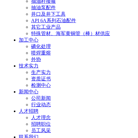
抽油杆接箍
抽油泵配件
井口及井下工具
API 6A系列石油配件
其它工业产品
特殊管材、海军黄铜管（棒）材供应
加工中心
磷化处理
喷焊重熔
外协
技术实力
生产实力
资质证书
检测中心
新闻中心
公司新闻
行业动态
人才招聘
人才理念
招聘职位
员工风采
联系我们