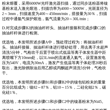
粉末熔覆，采用6000W光纤激光器扫描，通过同步送粉器将镍
基粉末送入激光熔池，扫描功率为4000～5000W，光斑直径为
2～3mm，扫描速度为400～450mm/min，搭接量为30％，扫描
过程中通氩气保护熔池，氩气流量为20～30L/min；
D.对完成步骤B2的抽油杆杆头、抽油杆接箍和完成步骤C2的
抽油杆杆体进行检测。
优选地，本发明所述步骤A中，预处理过程为：将抽油杆杆
头、抽油杆接箍、抽油杆杆体进行喷砂处理，用去离子水超声
清洗5分钟，气枪吹干后置于喷出式低温等离子体发生器中距
离喷嘴下方10mm处，以5L/min的流速通入氦气，设置激发电
压为540V，电流为30mA，激发产生低温等离子体处理20秒后
取出，激光除锈除油后用乙醇或丙酮超声清洗5分钟，气枪吹
干。
优选地，本发明所述步骤B1和步骤B2中的镍包铝粉末的重量
百分比组成为：镍82～87％，铝10～15％，二硅化钼2％，碳
化硅1％。
优选地，本发明所述步骤C1和步骤C2中的镍基粉末为Ni45。