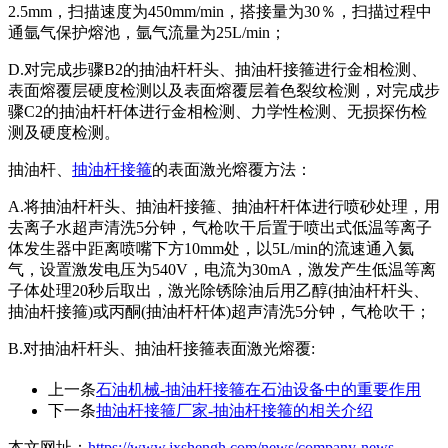
2.5mm，扫描速度为450mm/min，搭接量为30％，扫描过程中
通氩气保护熔池，氩气流量为25L/min；
D.对完成步骤B2的抽油杆杆头、抽油杆接箍进行金相检测、
表面熔覆层硬度检测以及表面熔覆层着色裂纹检测，对完成步
骤C2的抽油杆杆体进行金相检测、力学性检测、无损探伤检
测及硬度检测。
抽油杆、
抽油杆接箍
的表面激光熔覆方法：
A.将抽油杆杆头、抽油杆接箍、抽油杆杆体进行喷砂处理，用
去离子水超声清洗5分钟，气枪吹干后置于喷出式低温等离子
体发生器中距离喷嘴下方10mm处，以5L/min的流速通入氦
气，设置激发电压为540V，电流为30mA，激发产生低温等离
子体处理20秒后取出，激光除锈除油后用乙醇(抽油杆杆头、
抽油杆接箍)或丙酮(抽油杆杆体)超声清洗5分钟，气枪吹干；
B.对抽油杆杆头、抽油杆接箍表面激光熔覆:
上一条
石油机械-抽油杆接箍在石油设备中的重要作用
下一条
抽油杆接箍厂家-抽油杆接箍的相关介绍
本文网址：
https://www.jxshengh.com/news/company-news-