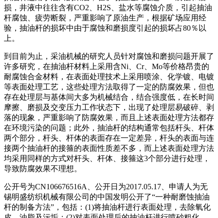
损，井液中往往含有CO2、H2S、盐水等腐蚀介质，引起抽油
杆腐蚀、疲劳断裂，严重影响了原油生产，根据矿场应用经
验，抽油杆的损坏中由于腐蚀和磨损度引起的损坏占80％以
上。
到目前为止，采油机械的研究人员针对腐蚀和磨损问题开展了
许多研究，在抽油杆材料上采用含Ni、Cr、Mo等价格昂贵的
耐腐蚀合金材料，在表面处理技术上采用喷涂、化学镀、电镀
等表面处理工艺，这些处理方法取得了一定的防腐效果，但也
存在处理层与基体间大多为机械结合，结合强度低，在长时间
摩擦、磨损及交变压力工作状态下，出现了处理层易破碎、剥
落的现象，严重影响了防腐效果，而且上述表面处理方法都存
在环境污染的问题；此外，抽油杆的结构通常包括杆头、杆体
两个部分，杆头、杆体的表面存在一定差异，杆头的表面与连
接两个抽油杆的接箍的表面性质差不多，而上述表面处理方法
均采用同样的方式对杆头、杆体、接箍这3个部分进行处理，
导致防腐效果不理想。
公开号为CN106676516A、公开日为2017.05.17、申请人为无
锡明盛纺织机械有限公司的中国发明公开了“一种耐磨蚀抽油
杆的制备方法”，包括：(1)将抽油杆进行表面处理，去除氧化
皮、油脂及污垢；(2)对表面处理后的抽油杆进行喷砂粗化，