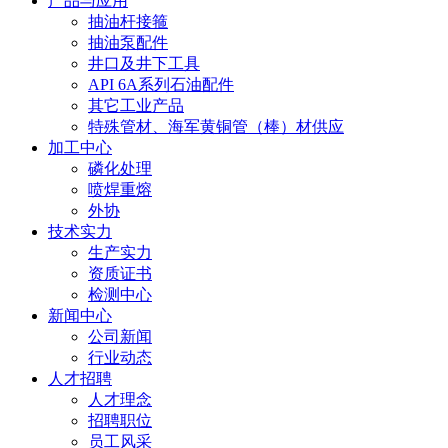
产品与应用
抽油杆接箍
抽油泵配件
井口及井下工具
API 6A系列石油配件
其它工业产品
特殊管材、海军黄铜管（棒）材供应
加工中心
磷化处理
喷焊重熔
外协
技术实力
生产实力
资质证书
检测中心
新闻中心
公司新闻
行业动态
人才招聘
人才理念
招聘职位
员工风采