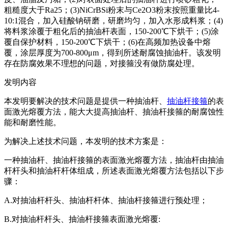
粗糙度大于Ra25；(3)NiCrBSi粉末与Ce2O3粉末按照重量比4-
10:1混合，加入硅酸钠研磨，研磨均匀，加入水形成料浆；(4)
将料浆涂覆于粗化后的抽油杆表面，150-200℃下烘干；(5)涂
覆自保护材料，150-200℃下烘干；(6)在高频加热设备中熔
覆，涂层厚度为700-800μm，得到所述耐腐蚀抽油杆。该发明
存在防腐效果不理想的问题，对接箍没有做防腐处理。
发明内容
本发明要解决的技术问题是提供一种抽油杆、
抽油杆接箍
的表
面激光熔覆方法，能大大提高抽油杆、抽油杆接箍的耐腐蚀性
能和耐磨性能。
为解决上述技术问题，本发明的技术方案是：
一种抽油杆、抽油杆接箍的表面激光熔覆方法，抽油杆由抽油
杆杆头和抽油杆杆体组成，所述表面激光熔覆方法包括以下步
骤：
A.对抽油杆杆头、抽油杆杆体、抽油杆接箍进行预处理；
B.对抽油杆杆头、抽油杆接箍表面激光熔覆: