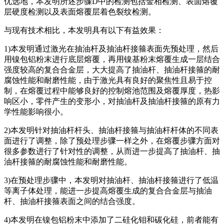
优选地，本发明所述步骤D中的检测包括金相检测、表面熔覆
层硬度检测以及表面熔覆层着色裂纹检测。
与现有技术相比，本发明具有以下有益效果：
1)本发明通过激光在抽油杆及抽油杆接箍表面先预处理，然后
用镍包铝粉末进行底层熔覆，再用镍基粉末熔覆生成一层结合
强度较高的复合合金层，大大提高了抽油杆、抽油杆接箍的耐
腐蚀性能和耐磨性能，由于激光具有良好的聚焦性且易于控
制，在熔覆过程中能够良好的控制熔池范围及熔覆厚度，热影
响区小，零件产生的变形小，对抽油杆及抽油杆接箍的原有力
学性能影响很小。
2)本发明针对抽油杆杆头、抽油杆接箍与抽油杆杆体的不同表
面进行了调整，除了预处理步骤一样之外，在熔覆步骤方面对
很多参数进行了针对性的调整，从而进一步提高了抽油杆、抽
油杆接箍的耐腐蚀性能和耐磨性能。
3)在预处理步骤中，本发明对抽油杆、抽油杆接箍进行了低温
等离子体处理，能进一步提高熔覆生成的复合合金层与抽油
杆、抽油杆接箍表面之间的结合强度。
4)本发明在镍包铝粉末中添加了二硅化钼和碳化硅，前者能有